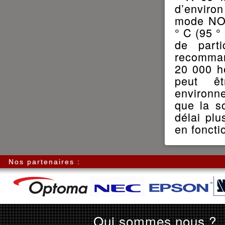
d’enviro
mode NOR
° C (95 °
de parti
recomman
20 000 h
peut êt
environn
que la s
délai pl
en foncti
Nos partenaires :
Qui sommes nous ?