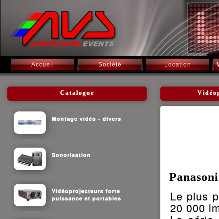
Accueil
Société
Location
Catalogue
Vidéo
Montage vidéo - divers
Sonorisation
Panason
Vidéoprojecteurs forte
Le plus p
puissance et portables
20 000 l