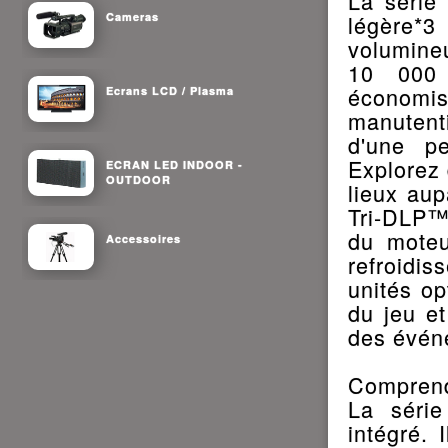
La série
Cameras
légère*
volumine
10 000 
économis
Ecrans LCD / Plasma
manutenti
d'une p
Explorez 
ECRAN LED INDOOR -
OUTDOOR
lieux aup
Tri-DLP™.
du moteu
Accessoires
refroidi
unités op
du jeu e
des événe
Comprend
La séri
intégré. 