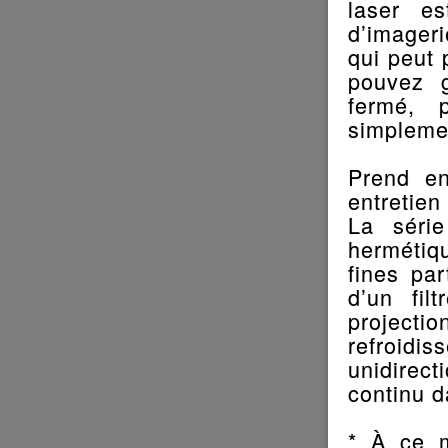
laser es
d’imageri
qui peut 
pouvez g
fermé, 
simpleme
Prend en
entretien
La séri
hermétiq
fines par
d’un fil
project
refroidis
unidirec
continu d
* À ce m