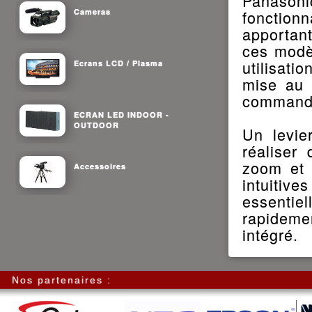
Panason
Cameras
fonction
apportant
ces modè
utilisati
Ecrans LCD / Plasma
mise au 
commande
ECRAN LED INDOOR -
OUTDOOR
Un levie
réaliser 
zoom et 
Accessoires
intuitiv
essenti
rapidemen
intégré.
Nos partenaires :