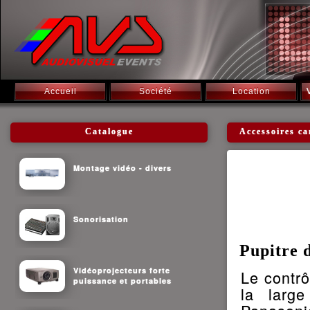
Accueil
Société
Location
Catalogue
Accessoires ca
Montage vidéo - divers
Sonorisation
Pupitre 
Vidéoprojecteurs forte
Le contr
puissance et portables
la larg