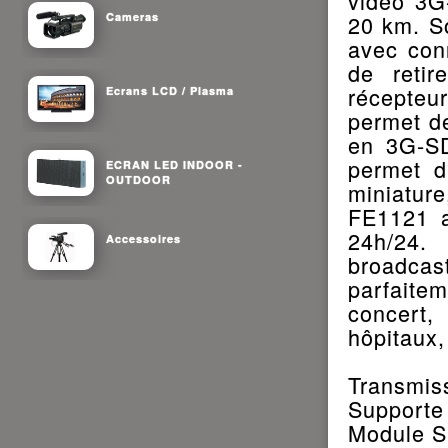
vidéo 3G
Cameras
20 km. So
avec conn
de retir
récepteu
Ecrans LCD / Plasma
permet de
en 3G-SD
permet d
ECRAN LED INDOOR -
OUTDOOR
miniature
FE1121 a
24h/24.
Accessoires
broadcast
parfaitem
concert,
hôpitaux, 
Transmis
Supporte 
Module S