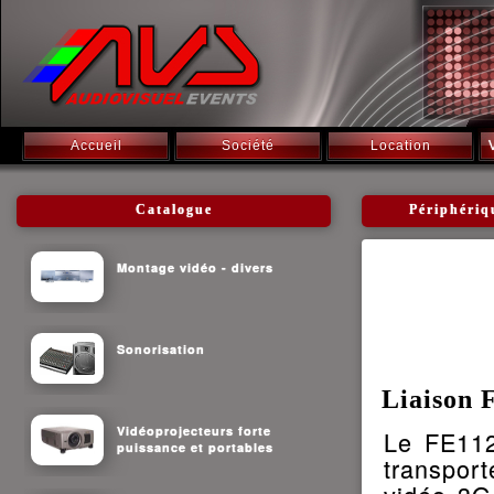
Accueil
Société
Location
Catalogue
Périphériq
Montage vidéo - divers
Sonorisation
Liaison 
Vidéoprojecteurs forte
Le FE112
puissance et portables
transpor