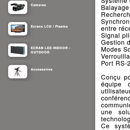
Système d
Cameras
Balayage
Recherch
Synchron
entre réc
Ecrans LCD / Plasma
Signal pi
Gestion d
Modes Sq
ECRAN LED INDOOR -
OUTDOOR
Verrouill
Port RS-2
Accessoires
Conçu po
équipe 
utilisat
conféren
communic
une solu
technolo
Ce systè