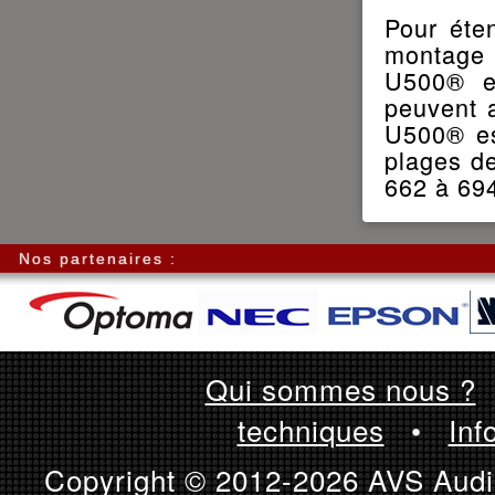
Pour éten
montage 
U500® en
peuvent 
U500® est
plages d
662 à 69
Nos partenaires :
Qui sommes nous ?
techniques
•
Inf
Copyright © 2012-2026 AVS Audio