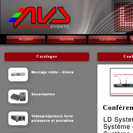
Accueil
Société
Location
Catalogue
Conf
Montage vidéo - divers
Sonorisation
Conféren
Vidéoprojecteurs forte
LD Syste
puissance et portables
Système d