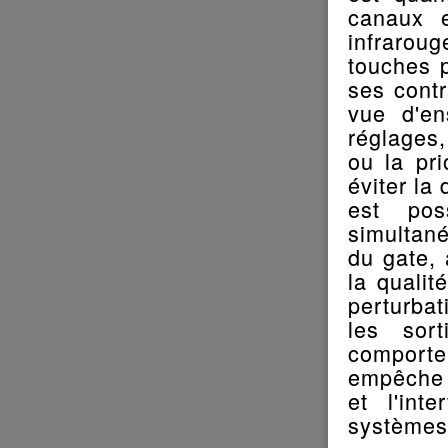
canaux e
infraro
touches 
ses contr
vue d'en
réglages,
ou la pri
éviter la 
est pos
simultan
du gate, 
la qualit
perturba
les sort
comporte
empêche 
et l'int
systèmes