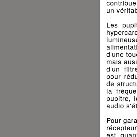
contribue
un vérita
Les pupi
hypercar
lumineuse
alimentat
d'une tou
mais auss
d'un fil
pour rédu
de struct
la fréqu
pupitre, 
audio s'é
Pour gara
récepteu
est quan