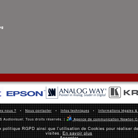
og
es nous ?
•
Nous contacter
•
Infos techniques
•
Informations légales &
 Audiovisuel. Tous droits réservés. |
Agence de communication Newton C
 politique RGPD ainsi que l’utilisation de Cookies pour réaliser d
visites.
En savoir plus
Accepter