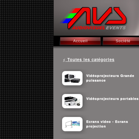
Accueil
Société
< Toutes les catégories
Vidéoprojecteurs Grande
puissance
Vidéoprojecteurs portables
Ecrans video - Ecrans
projection