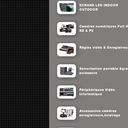
ECRANS LED INDOOR
OUTDOOR
Caméras numériques Full 
SD & P2
Régies vidéo & Enregistreu
Sonorisation portable &gr
puissance
Périphériques Vidéo
Informatique
Accessoires caméras
enregistreurs,éclairage