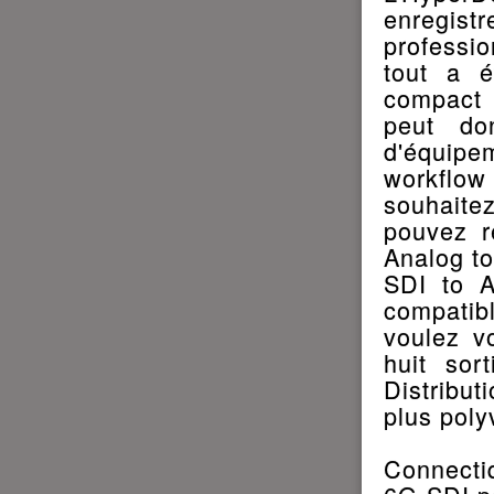
enregis
professio
tout a é
compact 
peut do
d'équipe
workflow
souhaitez
pouvez r
Analog to
SDI to A
compatib
voulez v
huit sor
Distribut
plus poly
Connectiq