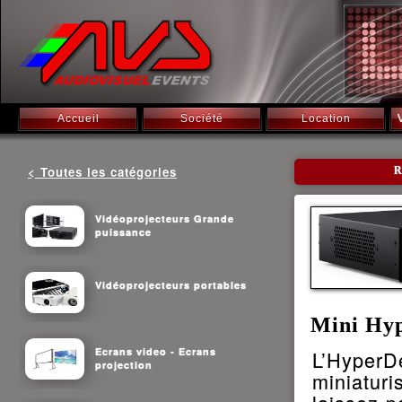
Accueil
Société
Location
< Toutes les catégories
R
Vidéoprojecteurs Grande
puissance
Vidéoprojecteurs portables
Mini Hyp
Ecrans video - Ecrans
L’HyperD
projection
miniatur