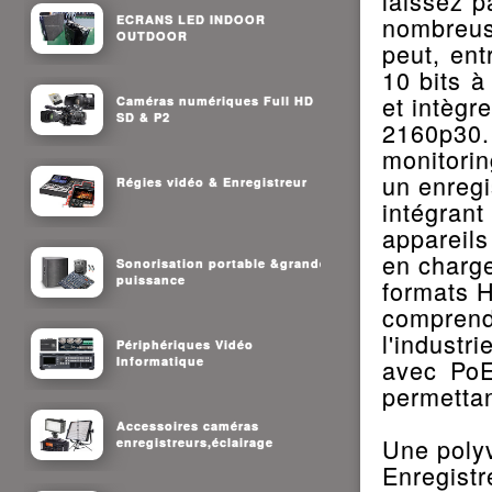
laissez p
nombreuse
ECRANS LED INDOOR
OUTDOOR
peut, ent
10 bits à
et intègr
Caméras numériques Full HD
SD & P2
2160p30. 
monitorin
un enregi
Régies vidéo & Enregistreur
intégran
appareil
en charg
Sonorisation portable &grande
puissance
formats H
comprend
l'industr
Périphériques Vidéo
Informatique
avec PoE
permettan
Accessoires caméras
Une poly
enregistreurs,éclairage
Enregistr