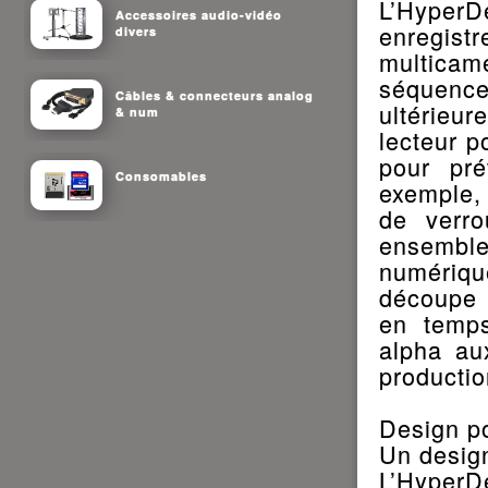
L’HyperD
Accessoires audio-vidéo
enregis
divers
multica
séquence
Câbles & connecteurs analog
ultérieur
& num
lecteur p
pour pré
Consomables
exemple, 
de verro
ensemble
numériqu
découpe 
en temps
alpha au
productio
Design p
Un design
L’HyperD