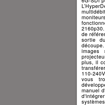
6G-SDI po
L’HyperD
multidéb
moniteu
fonction
2160p30.
de référe
sortie d
découpe
images 
projecte
plus, il 
transfér
110-240V.
vous tr
développe
manuel d'
d'intég
systèmes 