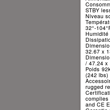
Consomm
STBY les
Niveau so
Tempéra
32°-104°
Humidité
Dissipat
Dimensio
32.67 x 1
Dimensio
/ 47.24 x
Poids 92k
(242 lbs)
Accessoi
rugged re
Certific
complies
and CE E