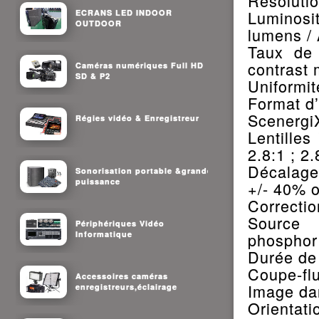
Résolutio
Luminos
ECRANS LED INDOOR
OUTDOOR
lumens /
Taux de 
contrast
Caméras numériques Full HD
SD & P2
Uniformit
Format d
ScenergiX
Régies vidéo & Enregistreur
Lentilles
2.8:1 ; 2.
Décalage
Sonorisation portable &grande
puissance
+/- 40% 
Correctio
Source 
Périphériques Vidéo
Informatique
phosphor
Durée de 
Coupe-fl
Accessoires caméras
Image da
enregistreurs,éclairage
Orientati