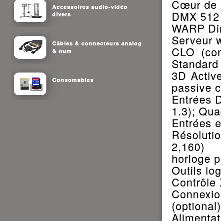
Cœur de 
Accessoires audio-vidéo
DMX 512 
divers
WARP Dir
Serveur 
Câbles & connecteurs analog
CLO (con
& num
Standard
3D Active
Consomables
passive c
Entrées 
1.3); Qu
Entrées 
Résoluti
2,160)
horloge 
Outils lo
Contrôle 
Connexio
(optional)
Alimentat