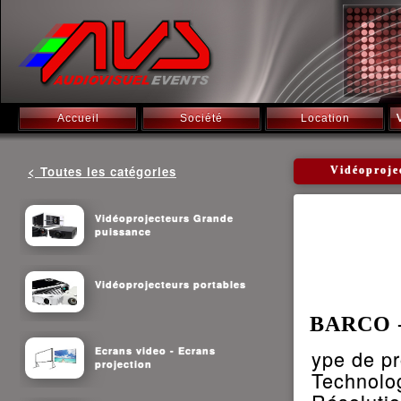
Accueil
Société
Location
< Toutes les catégories
Vidéoproje
Vidéoprojecteurs Grande
puissance
Vidéoprojecteurs portables
BARCO - 
Ecrans video - Ecrans
ype de pr
projection
Technolo