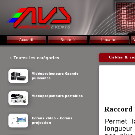
Accueil
Société
Location
< Toutes les catégories
Câbles & co
Vidéoprojecteurs Grande
puissance
Vidéoprojecteurs portables
Raccord
Ecrans video - Ecrans
Permet l
projection
longueur