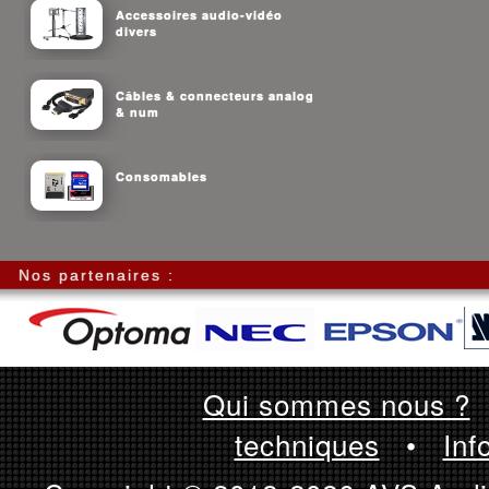
Accessoires audio-vidéo
divers
Câbles & connecteurs analog
& num
Consomables
Nos partenaires :
Qui sommes nous ?
techniques
•
Inf