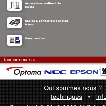
Accessoires audio-vidéo
divers
Câbles & connecteurs analog
& num
Consomables
Nos partenaires :
Qui sommes nous ?
techniques
•
Inf