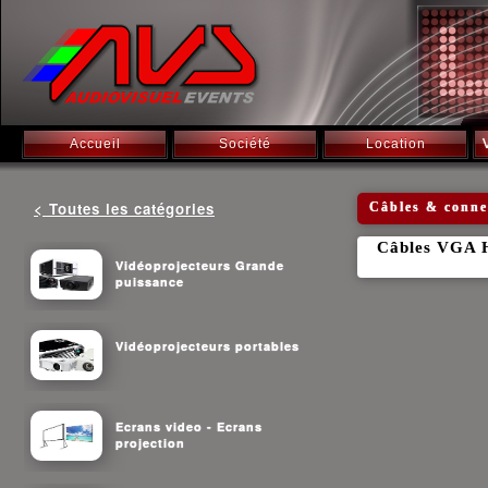
Accueil
Société
Location
< Toutes les catégories
Câbles & conne
Câbles VGA H
Vidéoprojecteurs Grande
puissance
Vidéoprojecteurs portables
Ecrans video - Ecrans
projection