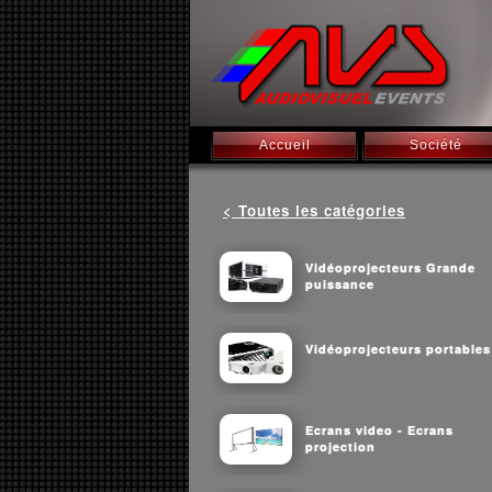
Accueil
Société
< Toutes les catégories
Vidéoprojecteurs Grande
puissance
Vidéoprojecteurs portables
Ecrans video - Ecrans
projection