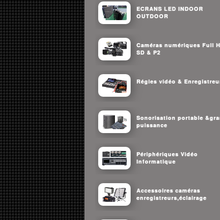
ECRANS LED INDOOR
OUTDOOR
Caméras numériques Full 
SD & P2
Régies vidéo & Enregistreu
Sonorisation portable &gr
puissance
Périphériques Vidéo
Informatique
Accessoires caméras
enregistreurs,éclairage