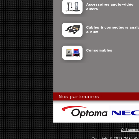
Accessoires audio-vidéo
divers
Câbles & connecteurs anal
& num
Consomables
Nos partenaires :
Qui somm
Copyright © 2012-2026 AVS