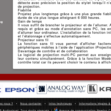
détecte avec précision la position du stylet lorsqu’il n
de projection.
Fiabilité
Projetez plus longtemps grâce à une plus grande fiabi
durée de vie plus longue atteignant 6 000 heures.
Gain de temps
og
Il vous suffit de brancher le projecteur et de l’allumer
requis et grâce au mode d’annotation sans PC, les e
d’allumer leur ordinateur. L’installation de la fonction i
et l’étalonnage s’effectue automatiquement.
Projecteur sans fil
La fonction sans fil vous permet d’afficher facilem
périphériques mobiles à l’aide de l’application iProjecti
Davantage de contrôle et de collaboration
Le logiciel de projection multi-PC permet aux enseign
leur contenu simultanément. Grâce à la fonction Modér
contrôle total car ils peuvent choisir le contenu à affich
es nous ?
•
Nous contacter
•
Infos techniques
•
Informations légales &
 Audiovisuel. Tous droits réservés. |
Agence de communication Newton C