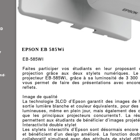
HD
EPSON EB 585Wi
r
EB-585WI
Faites participer vos étudiants en leur proposant
projection grâce aux deux stylets numériques. Le
ande
projecteur EB-585Wi, grâce à sa luminosité de 3 300
vous permet de faire des présentations avec enco
reflets.
Image de qualité
La technologie 3LCD d’Epson garantit des images de 
sortie lumière blanche et couleur équivalents, pour de
lumineuses, même en plein jour, mais également des co
que les principaux projecteurs concurrents1. La r
permettent aux étudiants de bénéficier d’images projeté
Interactivité double stylet
Les stylets interactifs d’Epson sont désormais encore p
et bénéficient d’un design amélioré. La fonction dou
collaboratif simultané avec des attributs de stylet di