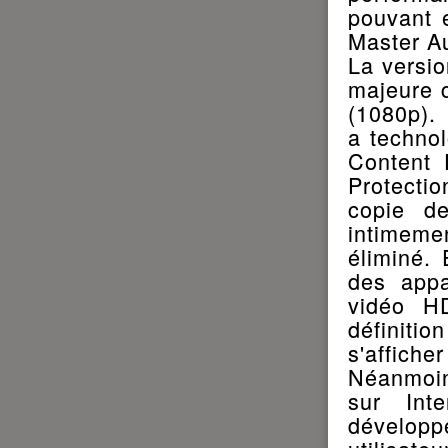
pouvant 
Master A
La versi
majeure c
(1080p).
a technol
Content 
Protecti
copie d
intimeme
éliminé.
des appa
vidéo HD
définitio
s'afficher
Néanmoins
sur Int
développ