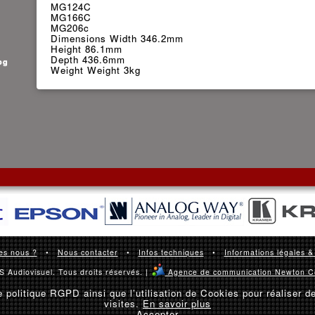
MG124C
MG166C
MG206c
Dimensions Width 346.2mm
Height 86.1mm
Depth 436.6mm
og
Weight Weight 3kg
es nous ?
•
Nous contacter
•
Infos techniques
•
Informations légales &
 Audiovisuel. Tous droits réservés. |
Agence de communication Newton C
 politique RGPD ainsi que l’utilisation de Cookies pour réaliser d
visites.
En savoir plus
Accepter