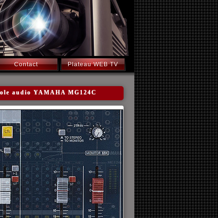
Contact
Plateau WEB TV
onsole audio YAMAHA MG124C