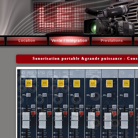
Location
Vente / Intégration
Prestations
Sonorisation portable &grande puissance - C