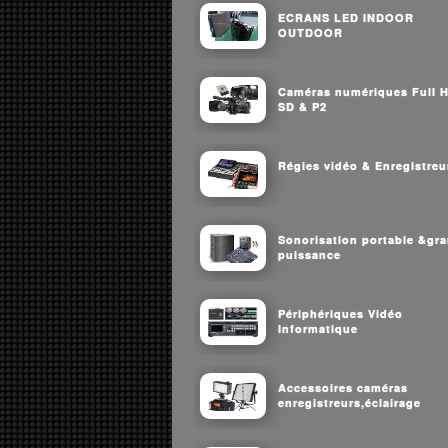
ECRANS LED INDOOR
OUTDOOR
Caméras numériques Full 
SD & P2
Régies vidéo & Enregistreu
Sonorisation portable &gr
puissance
Périphériques Vidéo
Informatique
Accessoires caméras
enregistreurs,éclairage