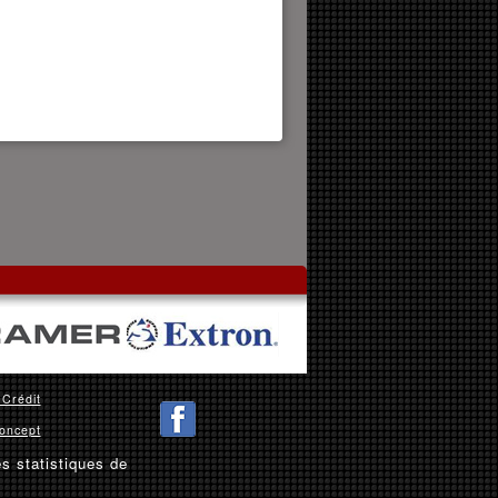
 Crédit
oncept
es statistiques de