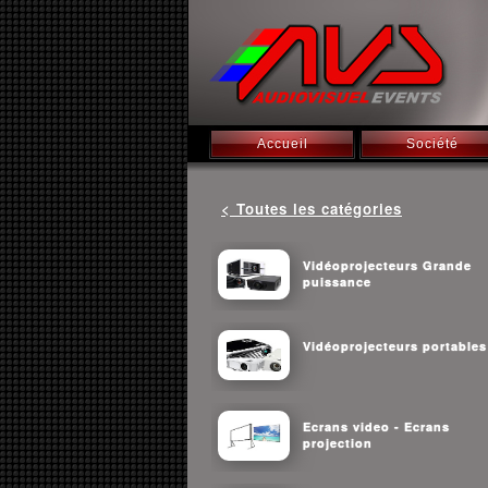
Accueil
Société
< Toutes les catégories
Vidéoprojecteurs Grande
puissance
Vidéoprojecteurs portables
Ecrans video - Ecrans
projection