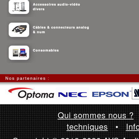
Accessoires audio-vidéo
divers
Câbles & connecteurs analog
& num
Consomables
Nos partenaires :
Qui sommes nous ?
techniques
•
Inf