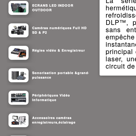
La séri
hermét
ECRANS LED INDOOR
OUTDOOR
refroidis
DLP™, pe
sans ent
Caméras numériques Full HD
SD & P2
empêche
instanta
principal
Régies vidéo & Enregistreur
laser, u
circuit d
Sonorisation portable &grande
puissance
Périphériques Vidéo
Informatique
Accessoires caméras
enregistreurs,éclairage