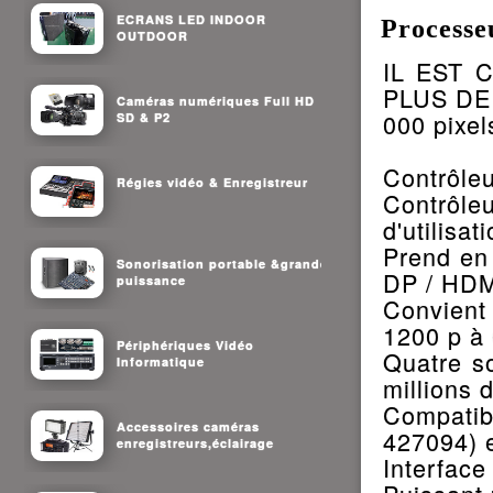
ECRANS LED INDOOR
Process
OUTDOOR
IL EST 
PLUS DE :
Caméras numériques Full HD
000 pixel
SD & P2
Contrôle
Régies vidéo & Enregistreur
Contrôle
d'utilisat
Prend en
Sonorisation portable &grande
DP / HDM
puissance
Convient
1200 p à
Périphériques Vidéo
Quatre s
Informatique
millions 
Compatib
Accessoires caméras
427094) e
enregistreurs,éclairage
Interface 