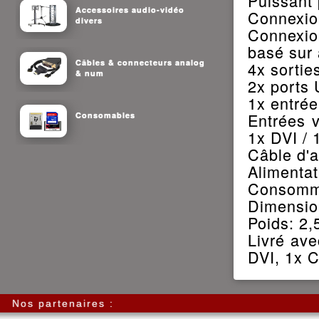
Puissant 
Accessoires audio-vidéo
Connexion
divers
Connexio
basé sur 
Câbles & connecteurs analog
4x sortie
& num
2x ports
1x entrée
Entrées v
Consomables
1x DVI / 
Câble d'a
Alimentat
Consomma
Dimension
Poids: 2,
Livré av
DVI, 1x C
Nos partenaires :