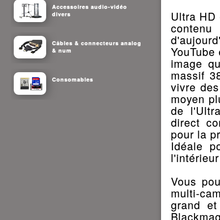
Accessoires audio-vidéo
Ultra HD 
divers
contenu
d'aujour
Câbles & connecteurs analog
YouTube 
& num
image qu
massif 3
Consomables
vivre des
moyen plu
de l'Ult
direct c
pour la p
Idéale p
l'intérieur
Vous pou
multi-ca
grand et
Blackmag