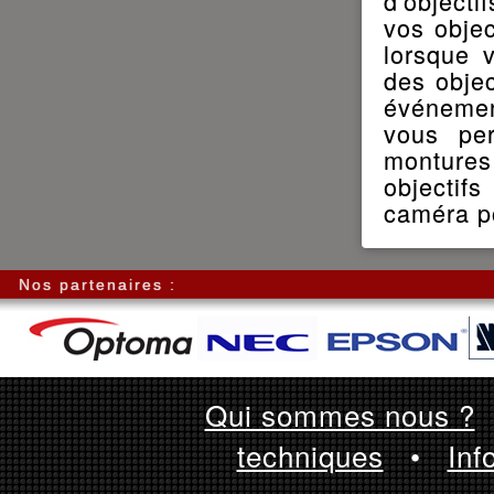
d'objecti
vos objec
lorsque 
des objec
événemen
vous pe
montures
objectif
caméra po
Nos partenaires :
Qui sommes nous ?
techniques
•
Inf