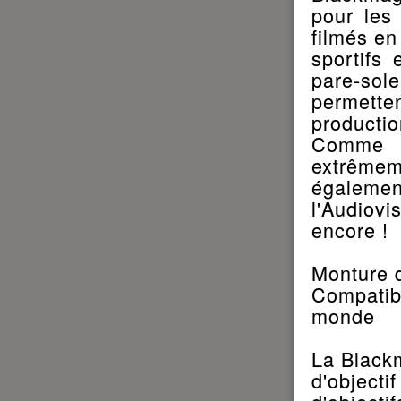
pour les 
filmés en
sportifs 
pare-sole
permette
productio
Comme s
extrêmem
égaleme
l'Audiovi
encore !
Monture d
Compatibi
monde
La Black
d'object