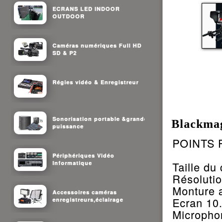
ECRANS LED INDOOR
OUTDOOR
Caméras numériques Full HD
SD & P2
Régies vidéo & Enregistreur
Sonorisation portable &grande
Blackmag
puissance
POINTS 
Périphériques Vidéo
Informatique
Taille du
Résoluti
Monture a
Accessoires caméras
Ecran 10
enregistreurs,éclairage
Microphon