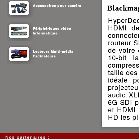
Accessoires pour caméra
Blackma
HyperDec
HDMI de
Périphériques vidéo
connecte
Informatique
routeur 
de votre
Lecteurs Multi-média
10-bit l
Ordinateurs
compress
taille de
idéale 
projecteu
audio XL
6G-SDI p
et HDMI 4
HD les pl
Nos partenaires :