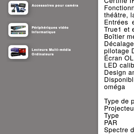
Certifié 
Fonction
Accessoires pour caméra
théâtre, l
Entrées e
True1 et
Périphériques vidéo
Informatique
Boîtier m
Décalag
pilotage
Lecteurs Multi-média
Ordinateurs
Écran OL
LED cali
Design am
Disponib
oméga
Type de p
Projecte
Type
PAR
Spectre d