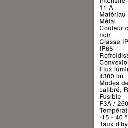
Intensité
11 A
Matériau 
Métal
Couleur c
noir
Classe I
IP65
Refroidi
Convexio
Flux lum
4300 lm
Modes de
calibré, 
Fusible
F3A / 25
Températu
-15 - 40 
Taux d'hy