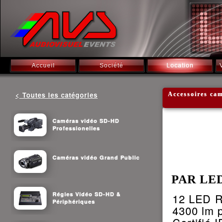
Accueil
Société
Location
< Toutes les catégories
Accessoires c
Caméras vidéo SD-HD
Professionelles
Caméras vidéo Grand Public
PAR LED
Régies Vidéo SD-HD &
12 LED R
Périphériques
4300 lm p