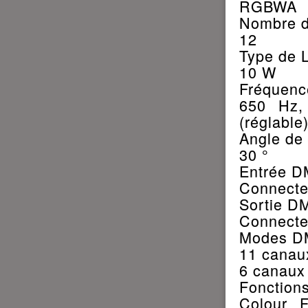
RGBWA
Nombre 
12
Type de 
10 W
Fréquen
650 Hz,
(réglable
Angle de 
30 °
Entrée 
Connecte
Sortie D
Connecte
Modes D
11 canaux
6 canaux
Fonction
Colour F