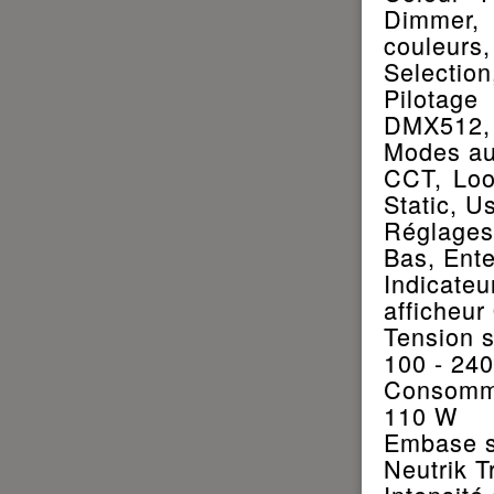
Dimmer,
couleur
Selection
Pilotage
DMX512,
Modes a
CCT, Loo
Static, U
Réglages
Bas, Ente
Indicateu
afficheu
Tension s
100 - 240
Consomma
110 W
Embase s
Neutrik 