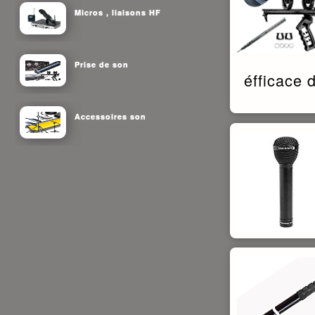
Micros , liaisons HF
Prise de son
éfficace 
Accessoires son