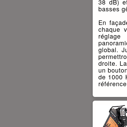
38 dB) et
basses gê
En façad
chaque v
réglage
panorami
global. J
permettro
droite. L
un bouton
de 1000 H
référence