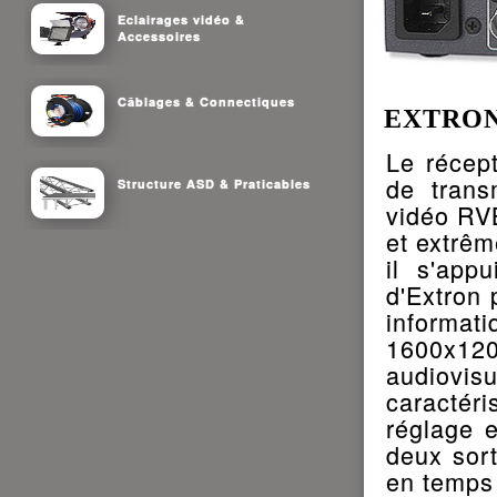
Eclairages vidéo &
Accessoires
Câblages & Connectiques
EXTRON 
Le récep
de trans
Structure ASD & Praticables
vidéo RVB
et extrêm
il s'app
d'Extron 
informat
1600x12
audiovi
caractéri
réglage e
deux sort
en temps 